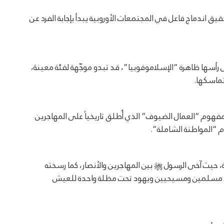
يق اندماج فاعل في المجتمعات الأوروبية يبدأ بإجابة الفرد عن
 رأسها ظاهرة “الإسلاموفوبيا”، قد تبدو موجّهة لفئة معينة،
تماسكها.
فهوم “العمال الضيوف” الذي أُطلق تاريخياً على المهاجرين
وم “المواطنة الشاملة”.
، حيث آخى الرسول ﷺ بين المهاجرين والأنصار، كما رسخته
من مسلمين ومسيحيين ويهود تحت مظلة واحدة للعيش