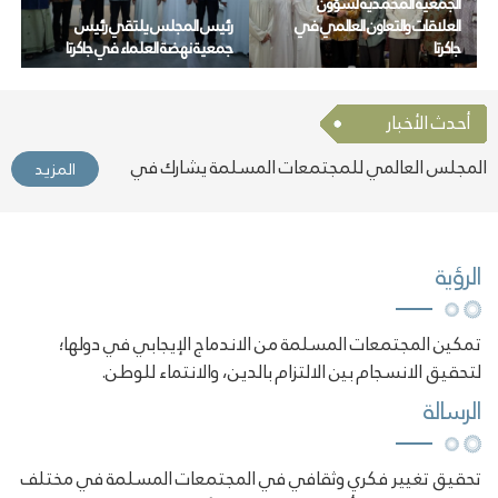
الجمعية المحمدية لشؤون
العلاقات والتعاون العالمي في
رئيس المجلس يلتقي رئيس
جاكرتا
جمعية نهضة العلماء في جاكرتا
أحدث الأخبار
المجلس العالمي للمجتمعات المسلمة يشارك في
المزيد
معرض بكين الدولي للكتاب 2026
المجلس ينظّم محاضرة بعنوان “المسلمات في أوروبا
المزيد
الرؤية
في عصر الذكاء الاصطناعي: الفرص والتحديات”
تمكين المجتمعات المسلمة من الاندماج الإيجابي في دولها؛
المجلس ينظّم محاضرة "نفحات العشر من ذي الحجة"
المزيد
لتحقيق الانسجام بين الالتزام بالدين، والانتماء للوطن.
رئيس المجلس يزور مسجد شنشي الكبير في محافظة
المزيد
الرسالة
إيلي بمقاطعة شينجيانغ الصينية
رئيس المجلس يلتقي رئيس الجمعية المحمدية لشؤون
تحقيق تغيير فكري وثقافي في المجتمعات المسلمة في مختلف
المزيد